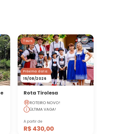
Tours
Próxima data:
15/08/2026
ue
Rota Tirolesa
ROTEIRO NOVO!
ÚLTIMA VAGA!
A partir de
R$ 430,00