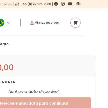
|
|
o.com.br
+55 (11) 97682-2508
Minhas reservas
ntato
0,00
E A DATA
Nenhuma data disponível
Selecione uma data para continuar