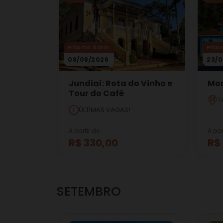
Próxima data:
Próxi
08/08/2026
23/0
Jundiaí: Rota do Vinho e
Mon
Tour do Café
T
ÚLTIMAS VAGAS!
A partir de
A par
R$ 330,00
R$
SETEMBRO