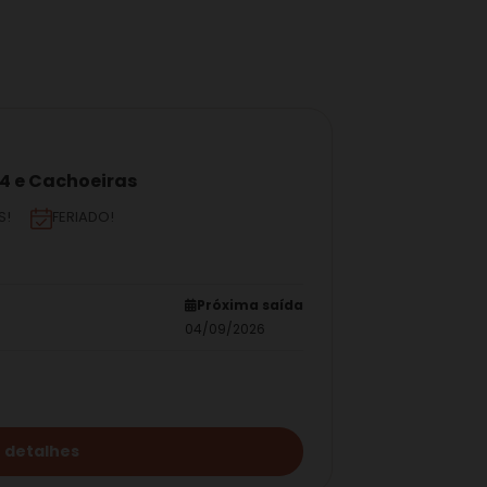
x4 e Cachoeiras
S!
FERIADO!
Próxima saída
04/09/2026
 detalhes