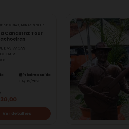
E DE MINAS, MINAS GERAIS
da Canastra: Tour
Cachoeiras
DE DAS VAGAS
CHIDAS!
DO!
ão
Próxima saída
04/09/2026
e
530,00
Ver detalhes