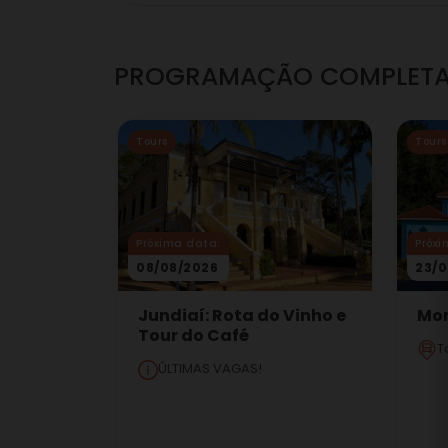
PROGRAMAÇÃO COMPLET
Tours
Tours
Próxima data:
Próxi
08/08/2026
23/0
Jundiaí: Rota do Vinho e
Mon
Tour do Café
T
ÚLTIMAS VAGAS!