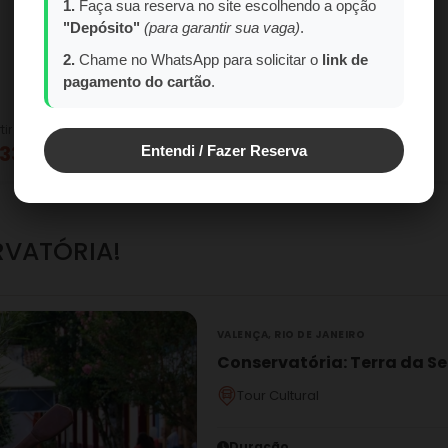
1.
Faça sua reserva no site escolhendo a opção
"Depósito"
(para garantir sua vaga)
.
2.
Chame no WhatsApp para solicitar o
link de
pagamento do cartão
.
tir de
A partir de
 330,00
R$ 330,00
Entendi / Fazer Reserva
RVATÓRIA!
VALENÇA, RIO DE JANEIRO
Conservatória: Terra da Se
Tour Cultural
Duração