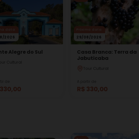
ma data:
Próxima data:
8/2026
29/08/2026
te Alegre do Sul
Casa Branca: Terra da
Jabuticaba
our Cultural
Tour Cultural
tir de
A partir de
 330,00
R$ 330,00