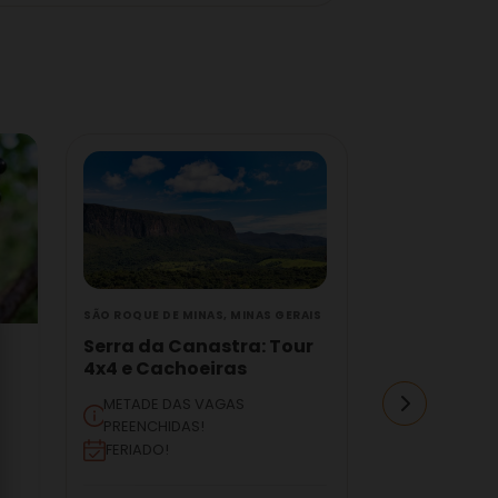
SÃO ROQUE DE MINAS, MINAS GERAIS
VALENÇA, RIO D
Serra da Canastra: Tour
Conservató
4x4 e Cachoeiras
Seresta e 
METADE DAS VAGAS
Tour Cultur
PREENCHIDAS!
FERIADO!
Duração
3 dias