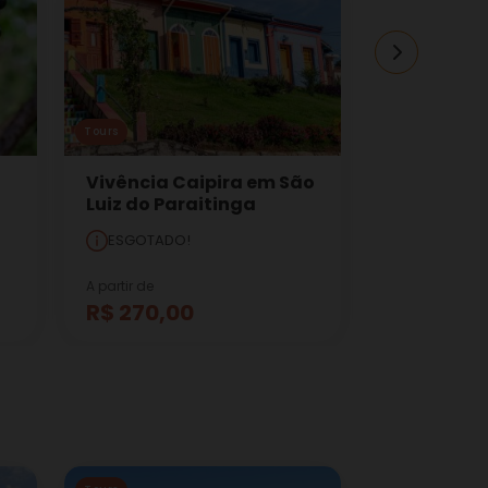
Tours
Tours
Vivência Caipira em São
Rota Tirol
Luiz do Paraitinga
ROTEIRO 
ESGOTADO!
ESGOTADO
A partir de
A partir de
R$ 270,00
R$ 430,0