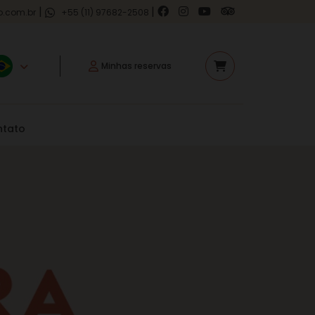
|
|
o.com.br
+55 (11) 97682-2508
Minhas reservas
ntato