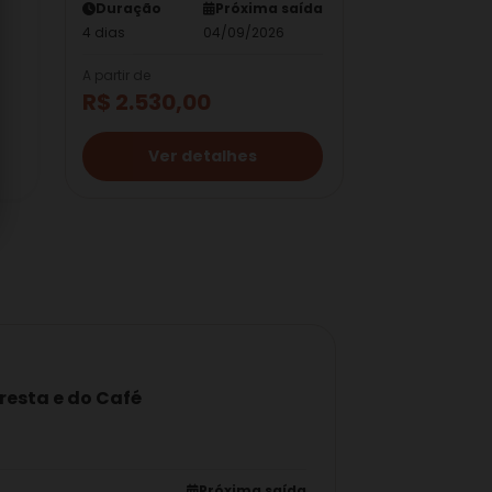
Duração
Próxima saída
4 dias
04/09/2026
A partir de
A partir de
R$ 2.530,00
R$ 1.530,
Ver detalhes
Ver 
resta e do Café
Próxima saída