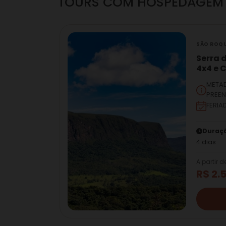
TOURS COM HOSPEDAGEM
SÃO ROQU
Serra 
4x4 e 
META
PREEN
FERIA
Duraç
4 dias
A partir d
R$ 2.