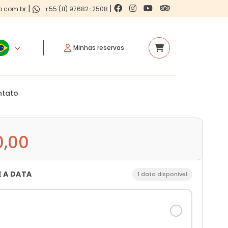
|
|
o.com.br
+55 (11) 97682-2508
Minhas reservas
ntato
0,00
E A DATA
1 data disponível