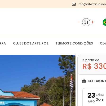
info@arterraturism
RRA
CLUBE DOS ARTEIROS
TERMOS E CONDIÇÕES
Co
A partir de
R$ 33
SELECION
23
SAÍDA
Dom
AGO