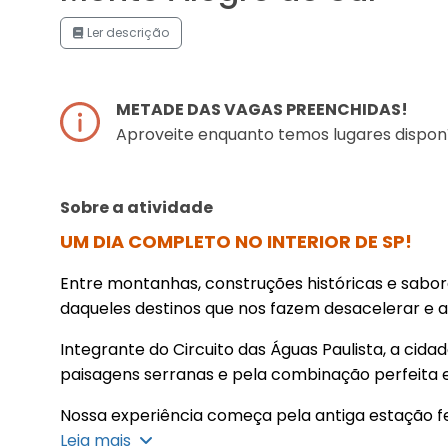
Ler descrição
METADE DAS VAGAS PREENCHIDAS!
Aproveite enquanto temos lugares disponí
Sobre a atividade
UM DIA COMPLETO NO INTERIOR DE SP!
Entre montanhas, construções históricas e sabore
daqueles destinos que nos fazem desacelerar e ap
Integrante do Circuito das Águas Paulista, a cid
paisagens serranas e pela combinação perfeita en
Nossa experiência começa pela antiga estação f
dos símbolos do desenvolvimento da cidade e 
Leia mais