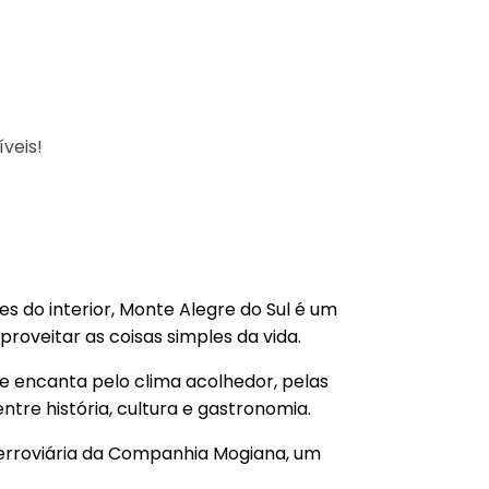
veis!
s do interior, Monte Alegre do Sul é um
roveitar as coisas simples da vida.
ade encanta pelo clima acolhedor, pelas
tre história, cultura e gastronomia.
erroviária da Companhia Mogiana, um
uma importante lembrança dos tempos